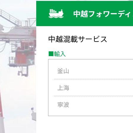
中越フォワーディ
中越混載サービス
■輸入
釜山
上海
寧波