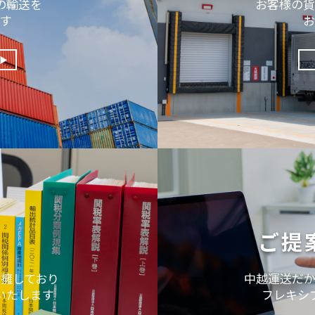
の輸送を
お客様の貨
す
お
ご提
擁しており
中越運送だ
いたします
フレキシ