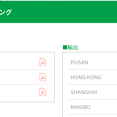
ング
■輸出
PUSAN
HONG KONG
SHANGHAI
NINGBO