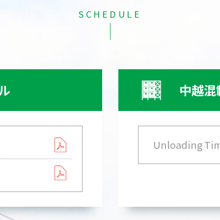
SCHEDULE
ル
中越混
Unloading Tim