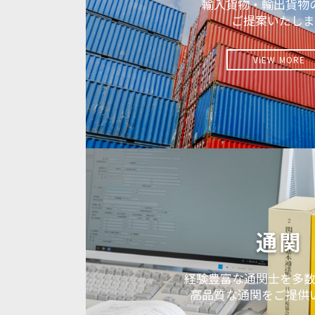
輸入貨物・輸出貨物
ご提案いたしま
VIEW MORE
通関
経験豊富な通関士を多数
高品質な通関をご提供