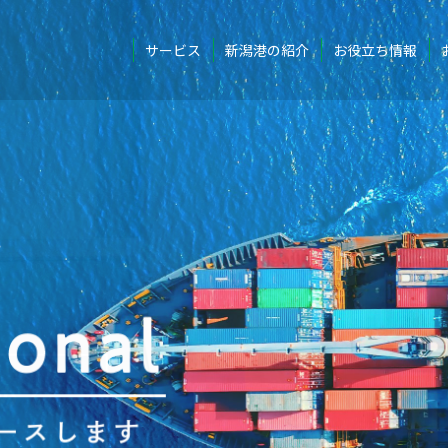
ある港～
潟東港におけるヒアリの確認について
通関
ズ
国際電話国番号・時差一覧
リンク集
ご提案・事例紹介
25年 中国「国慶節」各税関稼動状況について
サービス
新潟港の紹介
お役立ち情報