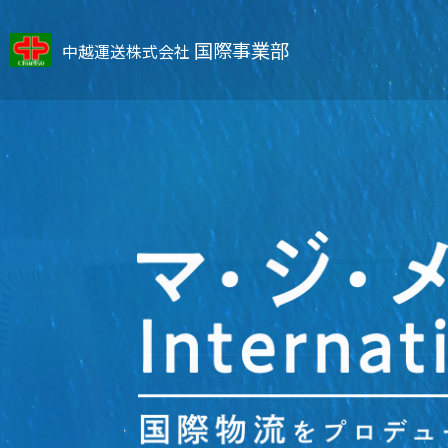
沿革
中越フォワーディング
④ 充実の補助金制度
⑤ 開港5港 ～歴史
2025.10.01
中越瓦版
中越瓦版第6号 新
新潟港の入港状況・スケジュール
グループ会社紹介
サーチャージ
倉庫・配送
よくある質問
コンテナサイ
フォワーディング
国際事業部
2025.09.26
中越瓦版
中越瓦版第5号 20
中越運送株式会社