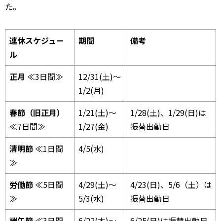
た。
連休スケジュー
期間
備考
ル
正月
≪3日間≫
12/31(土)～
1/2(月)
春節（旧正月）
1/21(土)～
1/28(土)、1/29(日)は
≪7日間≫
1/27(金)
振替出勤日
清明節
≪1日間
4/5(水)
≫
労働節
≪5日間
4/29(土)～
4/23(日)、5/6（土）は
≫
5/3(水)
振替出勤日
端午節
≪3日間
6/22(木)～
6/25(日)は振替出勤日