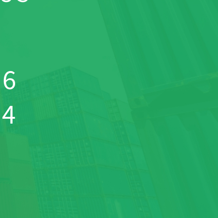
36
04