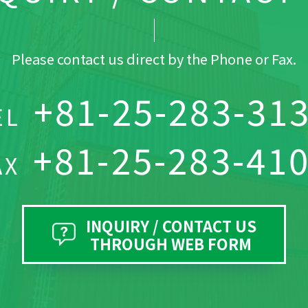
Please contact us direct by the Phone or Fax.
+81-25-283-31
EL
+81-25-283-41
AX
INQUIRY / CONTACT US
THROUGH WEB FORM