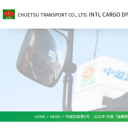
TIMELINE / History of International Carg
INTERNATIONAL FREIGHT FORWARDING
③ Competitive at traffic Access
④ Enhan
2025.10.01
CHUETSU NEWS
中越瓦版第6
Port of Niigata arrival status and schedu
Chuetsu Corporate Group Companies
SURCHARGE
WAREHOU
FREIGHT FORWARDING
INTL CARGO DI
2025.09.26
CHUETSU NEWS
中越瓦版第5
CHUETSU TRANSPORT CO., LTD.
HOME
>
NEWS
>
中越瓦版第5号 2025年 中国「国