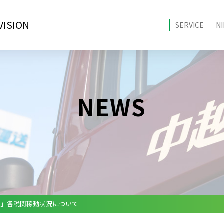
o Division
 SCHEDULES (WEEKLY UPDATES)
ced Subsidy
⑤ Simbol of the Dawn of Modern Age
号 新潟東港におけるヒアリの確認について
le
SING/TRANSPORTATION
CUSTOMS CLEARANCE
VISION
号 2025年 中国「国慶節」各税関稼動状況について
SERVICE
NI
NEWS
慶節」各税関稼動状況について